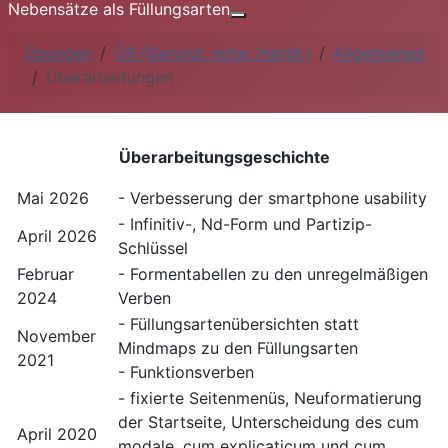
Nebensätze als Füllungsarten
Weitere Informationen: Nebe
Übungen
Ü6 (Gerund. notw. Handl.)
Allgemeines
Überarbeitungen
Überarbeitungsgeschichte
Mai 2026
- Verbesserung der smartphone usability
- Infinitiv-, Nd-Form und Partizip-
April 2026
Schlüssel
Februar
- Formentabellen zu den unregelmäßigen
2024
Verben
- Füllungsartenübersichten statt
November
Mindmaps zu den Füllungsarten
2021
- Funktionsverben
- fixierte Seitenmenüs, Neuformatierung
der Startseite, Unterscheidung des cum
April 2020
modale, cum explicaticum und cum