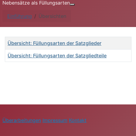
Nebensätze als Füllungsarten
Weitere Informationen: Nebe
Einführung
Übersichten
Titel
Übersicht: Füllungsarten der Satzglieder
Übersicht: Füllungsarten der Satzgliedteile
Beiträge
Überarbeitungen
Impressum
Kontakt