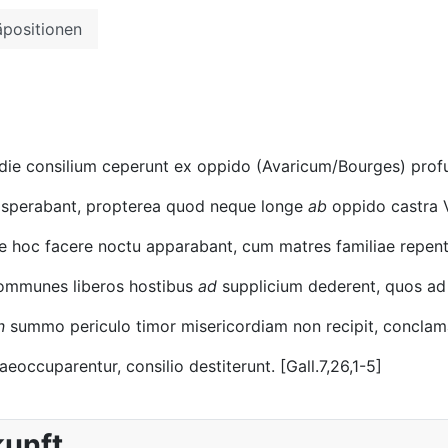
bensätze als Füllungsarten
äpositionen
 die consilium ceperunt ex oppido (Avaricum/Bourges) profug
s sperabant, propterea quod neque longe
ab
oppido castra V
 hoc facere noctu apparabant, cum matres familiae repen
communes liberos hostibus
ad
supplicium dederent, quos ad 
n
summo periculo timor misericordiam non recipit, conclama
occuparentur, consilio destiterunt. [Gall.7,26,1-5]
kunft