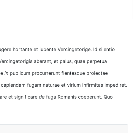
ere hortante et iubente Vercingetorige. Id silentio
ercingetorigis aberant, et palus, quae perpetua
te
in
publicum procurrerunt flentesque proiectae
capiendam fugam naturae et virium infirmitas impediret.
re et significare
de
fuga Romanis coeperunt. Quo