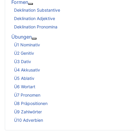
Formen
Weitere Informationen: Formen
Deklination Substantive
Deklination Adjektive
Deklination Pronomina
Übungen
Weitere Informationen: Übungen
Ü1 Nominativ
Ü2 Genitiv
Ü3 Dativ
Ü4 Akkusativ
Ü5 Ablativ
Ü6 Wortart
Ü7 Pronomen
Ü8 Präpositionen
Ü9 Zahlwörter
Ü10 Adverbien