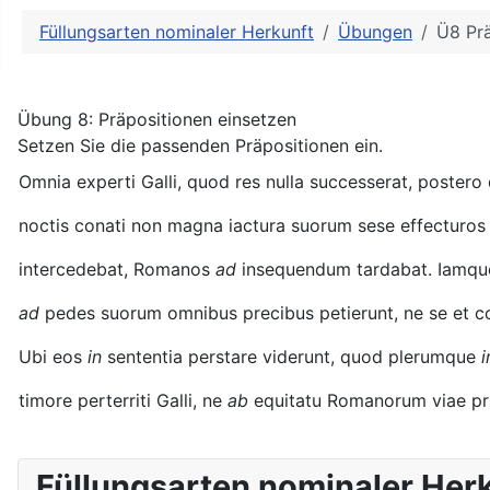
Weitere Informationen: Ne
Füllungsarten nominaler Herkunft
Übungen
Ü8 Pr
Übung 8: Präpositionen einsetzen
Setzen Sie die passenden Präpositionen ein.
Omnia experti Galli, quod res nulla successerat, postero
noctis conati non magna iactura suorum sese effecturo
intercedebat, Romanos
ad
insequendum tardabat. Iamque
ad
pedes suorum omnibus precibus petierunt, ne se et 
Ubi eos
in
sententia perstare viderunt, quod plerumque
i
timore perterriti Galli, ne
ab
equitatu Romanorum viae prae
Füllungsarten nominaler Her