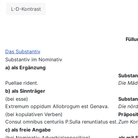
Weitere Informationen: Ne
L-D-Kontrast
Füll
Das Substantiv
Substantiv im Nominativ
a) als Ergänzung
Substan
Puellae rident.
Die Mäd
b) als Sinnträger
(bei esse)
Substan
Extremum oppidum Allobrogum est Genava.
Die nörd
(bei kopulativen Verben)
Präposit
Consul omnibus centuriis P.Sulla renuntiatus est.
Zum Kons
c) als freie Angabe
(bei Nominativ-Adverbialapposition)
als
mit 