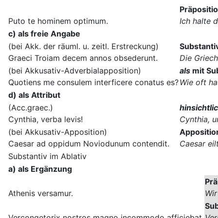
Präpositio
Puto te hominem optimum.
Ich halte 
c) als freie Angabe
(bei Akk. der räuml. u. zeitl. Erstreckung)
Substanti
Graeci Troiam decem annos obsederunt.
Die Griech
(bei Akkusativ-Adverbialapposition)
als
mit Su
Quotiens me consulem interficere conatus es?
Wie oft ha
d) als Attribut
(Acc.graec.)
hinsichtli
Cynthia, verba levis!
Cynthia, u
(bei Akkusativ-Apposition)
Appositio
Caesar ad oppidum Noviodunum contendit.
Caesar ei
Substantiv im Ablativ
a) als Ergänzung
Prä
Athenis versamur.
Wir
Sub
Vercongetorix nostros magno incommodo afficiebat.
Ver