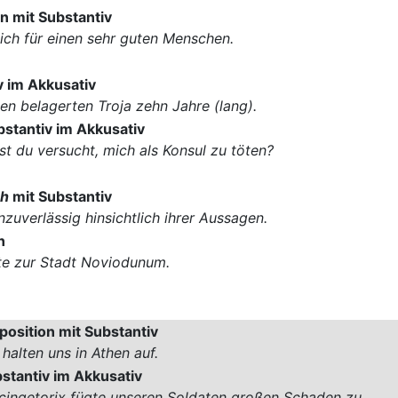
n mit Substantiv
dich für einen sehr guten Menschen.
v im Akkusativ
en belagerten Troja zehn Jahre (lang).
bstantiv im Akkusativ
st du versucht, mich als Konsul zu töten?
ch
mit Substantiv
nzuverlässig hinsichtlich ihrer Aussagen.
n
lte zur Stadt Noviodunum.
position mit Substantiv
 halten uns in Athen auf.
stantiv im Akkusativ
cingetorix fügte unseren Soldaten großen Schaden zu.