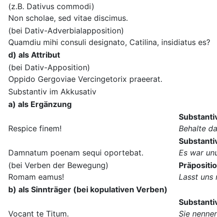
(z.B. Dativus commodi)
Non scholae, sed vitae discimus.
(bei Dativ-Adverbialapposition)
Quamdiu mihi consuli designato, Catilina, insidiatus es?
d) als Attribut
(bei Dativ-Apposition)
Oppido Gergoviae Vercingetorix praeerat.
Substantiv im Akkusativ
a) als Ergänzung
Substanti
Respice finem!
Behalte d
Substantiv
Damnatum poenam sequi oportebat.
Es war unu
(bei Verben der Bewegung)
Präpositio
Romam eamus!
Lasst uns
b) als Sinnträger (bei kopulativen Verben)
Substanti
Vocant te Titum.
Sie nennen