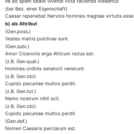
ne ad spem beate vivendi vota facienda videantur.
(bei Bez. einer Eigenschaft)
Caesar reperiebat Nervios homines magnae virtutis esse
b) als Attribut
(Gen.poss.)
Vestes matris pulchrae sunt.
(Gen.subi.)
Amor Ciceronis erga Atticum notus est.
(z.B. Gen.qual.)
Homines ordinis senatorii venerunt.
(z.B. Gen.obi)
Cupido pecuniae multos perdit.
(z.B. Gen.tot.)
Nemo nostrum nihil scit.
(z.B. Gen.obi)
Cupido pecuniae multos perdit
(Gen.def.)
Nomen Caesaris perclarum est.