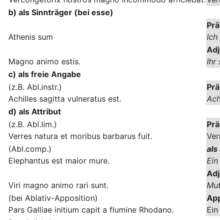
b) als Sinnträger (bei esse)
Prä
Athenis sum
Ich
Adj
Magno animo estis.
Ihr
c) als freie Angabe
(z.B. Abl.instr.)
Prä
Achilles sagitta vulneratus est.
Ach
d) als Attribut
(z.B. Abl.lim.)
Prä
Verres natura et moribus barbarus fuit.
Ver
(Abl.comp.)
als
Elephantus est maior mure.
Ein
Adj
Viri magno animo rari sunt.
Mut
(bei Ablativ-Apposition)
App
Pars Galliae initium capit a flumine Rhodano.
Ein