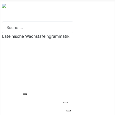
Suchen
Lateinische Wachstafelngrammatik
Ich will ...
Grundlagen
Inhalt
Verbenvalenz-Register
Glossar
Übungen
Einführung
Weitere Informationen: Einführung
Füllungsarten verbaler Herkunft
Weitere Informationen: Fü
Füllungsarten nominaler Herkunft
Weitere Informationen: 