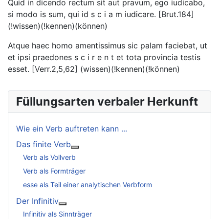
Quid in dicendo rectum sit aut pravum, ego iudicabo,
si modo is sum, qui id s c i a m iudicare. [Brut.184]
(!wissen)(!kennen)(können)
Atque haec homo amentissimus sic palam faciebat, ut
et ipsi praedones s c i r e n t et tota provincia testis
esset. [Verr.2,5,62] (wissen)(!kennen)(!können)
Füllungsarten verbaler Herkunft
Wie ein Verb auftreten kann ...
Das finite Verb
Weitere Informationen: Das finite Verb
Verb als Vollverb
Verb als Formträger
esse als Teil einer analytischen Verbform
Der Infinitiv
Weitere Informationen: Der Infinitiv
Infinitiv als Sinnträger