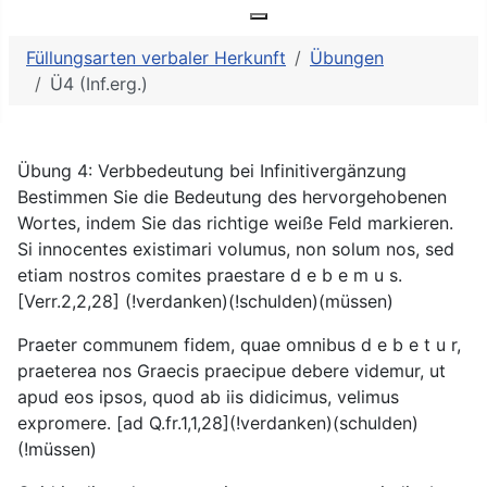
Nebensätze als Füllungsarten
Weitere Informationen: Nebe
Füllungsarten verbaler Herkunft
Übungen
Ü4 (Inf.erg.)
Übung 4: Verbbedeutung bei Infinitivergänzung
Bestimmen Sie die Bedeutung des hervorgehobenen
Wortes, indem Sie das richtige weiße Feld markieren.
Si innocentes existimari volumus, non solum nos, sed
etiam nostros comites praestare d e b e m u s.
[Verr.2,2,28] (!verdanken)(!schulden)(müssen)
Praeter communem fidem, quae omnibus d e b e t u r,
praeterea nos Graecis praecipue debere videmur, ut
apud eos ipsos, quod ab iis didicimus, velimus
expromere. [ad Q.fr.1,1,28](!verdanken)(schulden)
(!müssen)