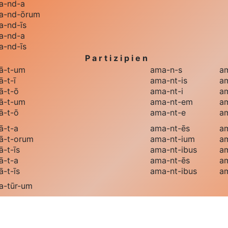
a
-nd-a
a
-nd-ōrum
a
-nd-īs
a
-nd-a
a
-nd-īs
P a r t i z i p i e n
ā
-t-um
ama
-n-s
a
ā
-t-ī
ama
-nt-is
a
ā
-t-ō
ama
-nt-i
a
ā
-t-um
ama
-nt-em
a
ā
-t-ō
ama
-nt-e
a
ā
-t-a
ama
-nt-ēs
a
ā
-t-orum
ama
-nt-ium
a
ā
-t-īs
ama
-nt-ibus
a
ā
-t-a
ama
-nt-ēs
a
ā
-t-īs
ama
-nt-ibus
a
a
-tūr-um