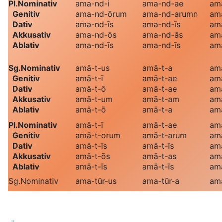
Pl.
Nominativ
ama
-nd-i
ama
-nd-ae
am
Genitiv
ama
-nd-ōrum
ama
-nd-arumn
am
Dativ
ama
-nd-īs
ama
-nd-īs
am
Akkusativ
ama
-nd-ōs
ama
-nd-ās
am
Ablativ
ama
-nd-īs
ama
-nd-īs
am
Sg.
Nominativ
amā
-t-us
amā
-t-a
am
Genitiv
amā
-t-ī
amā
-t-ae
am
Dativ
amā
-t-ō
amā
-t-ae
am
Akkusativ
amā
-t-um
amā
-t-am
am
Ablativ
amā
-t-ō
amā
-t-a
am
Pl.
Nominativ
amā
-t-ī
amā
-t-ae
am
Genitiv
amā
-t-orum
amā
-t-arum
am
Dativ
amā
-t-īs
amā
-t-īs
am
Akkusativ
amā
-t-ōs
amā
-t-as
am
Ablativ
amā
-t-īs
amā
-t-īs
am
Sg.
Nominativ
ama
-tūr-us
ama
-tūr-a
am