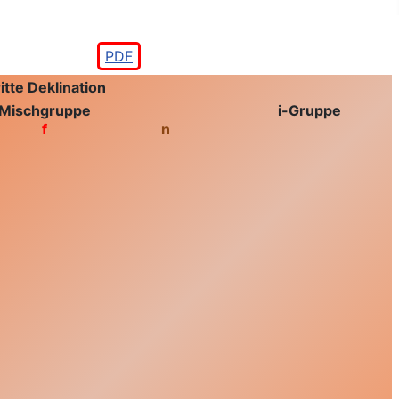
PDF
itte Deklination
Mischgruppe
i-Gruppe
f
n