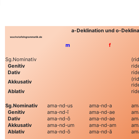
Weitere Informationen: Ne
a-Deklination und o-Deklina
wachstafelngrammatik.de
m
f
Sg.
Nominativ
(ri
Genitiv
rid
Dativ
rid
(ri
Akkusativ
rid
Ablativ
rid
Sg.
Nominativ
ama
-nd-us
ama
-nd-a
am
Genitiv
ama
-nd-ī
ama
-nd-ae
am
Dativ
ama
-nd-ō
ama
-nd-ae
am
Akkusativ
ama
-nd-um
ama
-nd-am
am
Ablativ
ama
-nd-ō
ama
-nd-ā
am