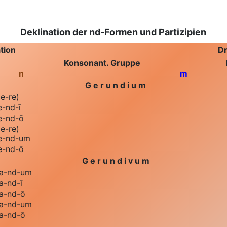
bensätze als Füllungsarten
Deklination der nd-Formen und Partizipien
tion
Dr
Konsonant. Gruppe
n
m
G e r u n d i u m
de
-re)
e
-nd-ī
e
-nd-ō
de
-re)
e
-nd-um
e
-nd-ō
G e r u n d i v u m
a
-nd-um
a
-nd-ī
a
-nd-ō
a
-nd-um
a
-nd-ō