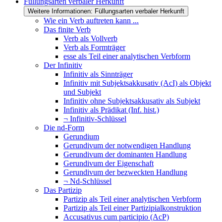
Füllungsarten verbaler Herkunft
Weitere Informationen: Füllungsarten verbaler Herkunft
Wie ein Verb auftreten kann ...
Das finite Verb
Verb als Vollverb
Verb als Formträger
esse als Teil einer analytischen Verbform
Der Infinitiv
Infinitiv als Sinnträger
Infinitiv mit Subjektsakkusativ (AcI) als Objekt
und Subjekt
Infinitiv ohne Subjektsakkusativ als Subjekt
Infinitiv als Prädikat (Inf. hist.)
¬ Infinitiv-Schlüssel
Die nd-Form
Gerundium
Gerundivum der notwendigen Handlung
Gerundivum der dominanten Handlung
Gerundivum der Eigenschaft
Gerundivum der bezweckten Handlung
¬ Nd-Schlüssel
Das Partizip
Partizip als Teil einer analytischen Verbform
Partizip als Teil einer Partizipialkonstruktion
Accusativus cum participio (AcP)