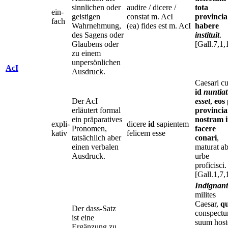
sinnlichen oder
audire / dicere /
tota
ein-
geistigen
constat m. AcI
provincia
fach
Wahrnehmung,
(ea) fides est m. AcI
habere
des Sagens oder
instituit
.
Glaubens oder
[Gall.7,1,
zu einem
unpersönlichen
AcI
Ausdruck.
Caesari c
id
nuntia
Der AcI
esset
,
eos
erläutert formal
provinci
ein präparatives
nostram i
expli-
dicere
id
sapientem
Pronomen,
facere
kativ
felicem esse
tatsächlich aber
conari
,
einen verbalen
maturat a
Ausdruck.
urbe
proficisci.
[Gall.1,7,
Indignant
milites
Caesar,
q
Der dass-Satz
conspect
ist eine
suum host
Ergänzung zu