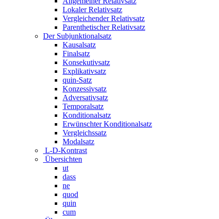
Allgemeiner Relativsatz
Lokaler Relativsatz
Vergleichender Relativsatz
Parenthetischer Relativsatz
Der Subjunktionalsatz
Kausalsatz
Finalsatz
Konsekutivsatz
Explikativsatz
quin-Satz
Konzessivsatz
Adversativsatz
Temporalsatz
Konditionalsatz
Erwünschter Konditionalsatz
Vergleichssatz
Modalsatz
L-D-Kontrast
Übersichten
ut
dass
ne
quod
quin
cum