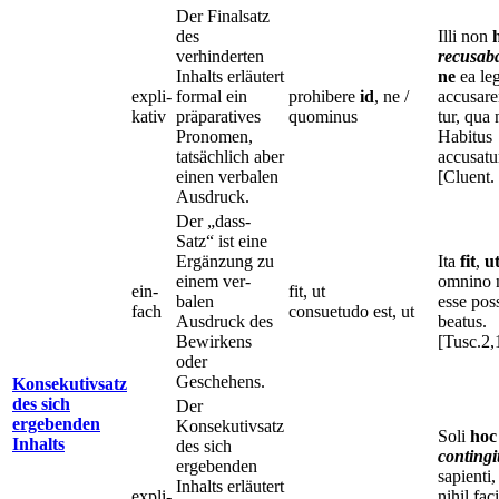
Der Finalsatz
des
Illi non
verhinderten
recusab
Inhalts erläutert
ne
ea le
expli-
formal ein
prohibere
id
, ne /
accusare
kativ
präparatives
quominus
tur, qua
Pronomen,
Habitus
tatsächlich aber
accusatu
einen verbalen
[Cluent.
Ausdruck.
Der „dass-
Satz“ ist eine
Ergänzung zu
Ita
fit
,
u
einem ver-
omnino
ein-
fit, ut
balen
esse poss
fach
consuetudo est, ut
Ausdruck des
beatus.
Bewirkens
[Tusc.2,
oder
Geschehens.
Konsekutivsatz
des sich
Der
ergebenden
Konsekutivsatz
Soli
hoc
Inhalts
des sich
contingi
ergebenden
sapienti
Inhalts erläutert
expli-
nihil faci