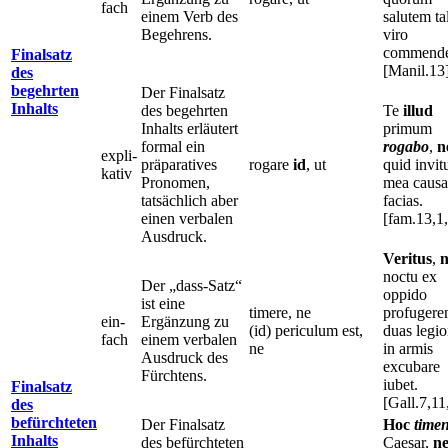
fach
einem Verb des
salutem ta
Begehrens.
viro
commende
Finalsatz
[Manil.13
des
begehrten
Der Finalsatz
Inhalts
des begehrten
Te
illud
Inhalts erläutert
primum
formal ein
rogabo
,
n
expli-
präparatives
rogare
id
, ut
quid invit
kativ
Pronomen,
mea causa
tatsächlich aber
facias.
einen verbalen
[fam.13,1,
Ausdruck.
Veritus
,
n
noctu ex
Der „dass-Satz“
oppido
ist eine
timere, ne
profugeren
ein-
Ergänzung zu
(id) periculum est,
duas legi
fach
einem verbalen
ne
in armis
Ausdruck des
excubare
Fürchtens.
iubet.
Finalsatz
[Gall.7,11
des
befürchteten
Der Finalsatz
Hoc
time
Inhalts
des befürchteten
Caesar,
n