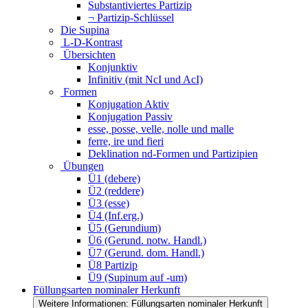
Substantiviertes Partizip
¬ Partizip-Schlüssel
Die Supina
L-D-Kontrast
Übersichten
Konjunktiv
Infinitiv (mit NcI und AcI)
Formen
Konjugation Aktiv
Konjugation Passiv
esse, posse, velle, nolle und malle
ferre, ire und fieri
Deklination nd-Formen und Partizipien
Übungen
Ü1 (debere)
Ü2 (reddere)
Ü3 (esse)
Ü4 (Inf.erg.)
Ü5 (Gerundium)
Ü6 (Gerund. notw. Handl.)
Ü7 (Gerund. dom. Handl.)
Ü8 Partizip
Ü9 (Supinum auf -um)
Füllungsarten nominaler Herkunft
Weitere Informationen: Füllungsarten nominaler Herkunft