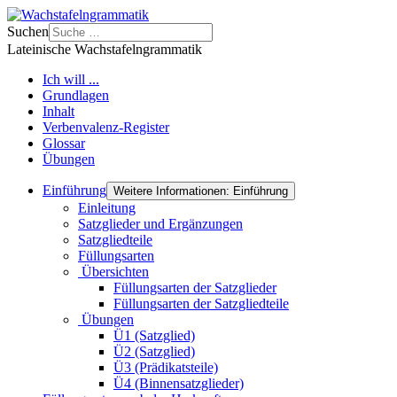
Suchen
Lateinische Wachstafelngrammatik
Ich will ...
Grundlagen
Inhalt
Verbenvalenz-Register
Glossar
Übungen
Einführung
Weitere Informationen: Einführung
Einleitung
Satzglieder und Ergänzungen
Satzgliedteile
Füllungsarten
Übersichten
Füllungsarten der Satzglieder
Füllungsarten der Satzgliedteile
Übungen
Ü1 (Satzglied)
Ü2 (Satzglied)
Ü3 (Prädikatsteile)
Ü4 (Binnensatzglieder)