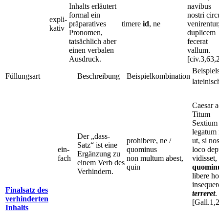
Inhalts erläutert
navibus
formal ein
nostri cir
expli-
präparatives
timere
id
, ne
venirentur
kativ
Pronomen,
duplicem
tatsächlich aber
fecerat
einen verbalen
vallum.
Ausdruck.
[civ.3,63,
Beispiel
Füllungsart
Beschreibung
Beispielkombination
lateinisc
Caesar 
Titum
Sextium
legatum 
Der „dass-
prohibere, ne /
ut, si no
Satz“ ist eine
ein-
quominus
loco dep
Ergänzung zu
fach
non multum abest,
vidisset,
einem Verb des
quin
quomin
Verhindern.
libere ho
insequer
Finalsatz des
terreret
.
verhinderten
[Gall.1,
Inhalts