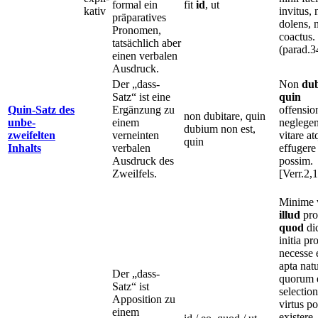
formal ein
fit
id
, ut
kativ
invitus, 
präparatives
dolens, n
Pronomen,
coactus.
tatsächlich aber
(parad.3
einen verbalen
Ausdruck.
Der „dass-
Non
dub
Satz“ ist eine
quin
Quin-Satz des
Ergänzung zu
offensi
non dubitare, quin
unbe-
einem
neglege
dubium non est,
zweifelten
verneinten
vitare at
quin
Inhalts
verbalen
effugere
Ausdruck des
possim.
Zweilfels.
[Verr.2,
Minime 
illud
pro
quod
dic
initia pr
necesse 
apta nat
Der „dass-
quorum 
Satz“ ist
selectio
Apposition zu
virtus po
einem
existere.