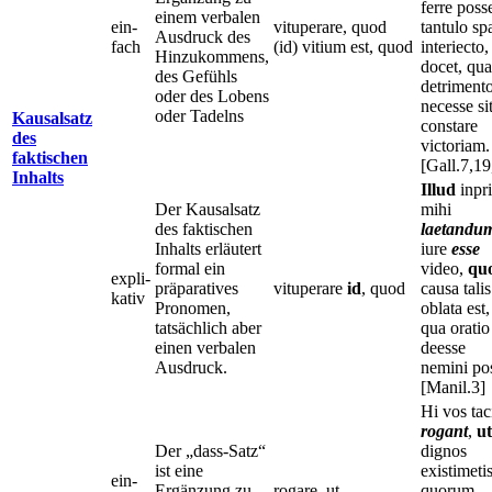
ferre poss
einem verbalen
ein-
vituperare, quod
tantulo sp
Ausdruck des
fach
(id) vitium est, quod
interiecto,
Hinzukommens,
docet, qu
des Gefühls
detriment
oder des Lobens
necesse si
oder Tadelns
Kausalsatz
constare
des
victoriam.
faktischen
[Gall.7,19
Inhalts
Illud
inpr
Der Kausalsatz
mihi
des faktischen
laetandu
Inhalts erläutert
iure
esse
formal ein
video,
qu
expli-
präparatives
vituperare
id
, quod
causa talis
kativ
Pronomen,
oblata est,
tatsächlich aber
qua oratio
einen verbalen
deesse
Ausdruck.
nemini pos
[Manil.3]
Hi vos tac
rogant
,
u
Der „dass-Satz“
dignos
ist eine
existimetis
ein-
Ergänzung zu
rogare, ut
quorum