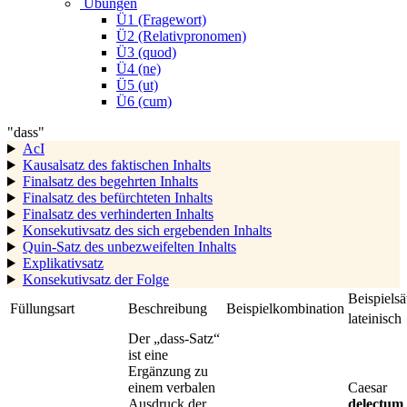
Übungen
Ü1 (Fragewort)
Ü2 (Relativpronomen)
Ü3 (quod)
Ü4 (ne)
Ü5 (ut)
Ü6 (cum)
"dass"
AcI
Kausalsatz des faktischen Inhalts
Finalsatz des begehrten Inhalts
Finalsatz des befürchteten Inhalts
Finalsatz des verhinderten Inhalts
Konsekutivsatz des sich ergebenden Inhalts
Quin-Satz des unbezweifelten Inhalts
Explikativsatz
Konsekutivsatz der Folge
Beispielsä
Füllungsart
Beschreibung
Beispielkombination
lateinisch
Der „dass-Satz“
ist eine
Ergänzung zu
einem verbalen
Caesar
Ausdruck der
delectum