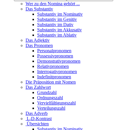
Wer zu den Nomina gehört ...
Das Substantiv
Substantiv im Nominativ
Substantiv im Genitiv
Substantiv im Dativ
Substantiv im Akkusativ
Substantiv im Ablativ
Das Adjektiv
Das Pronomen
Personalpronomen
Possessivpronomen
Demonstrativpronomen
Relativpronomen
Interrogativpronomen
Indefinitpronomen
Die Präposition mit Nomen
Das Zahlwort
Grundzahl
Ordnungszahl
Vervielfältigungszahl
Verteilungszahl
Das Adverb
L-D-Kontrast
Übersichten
Substantiv im Nominativ