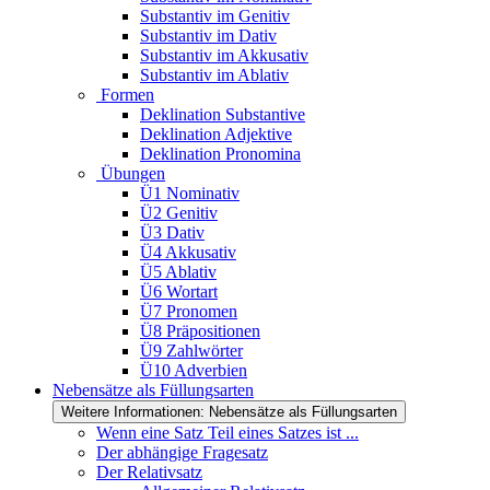
Substantiv im Genitiv
Substantiv im Dativ
Substantiv im Akkusativ
Substantiv im Ablativ
Formen
Deklination Substantive
Deklination Adjektive
Deklination Pronomina
Übungen
Ü1 Nominativ
Ü2 Genitiv
Ü3 Dativ
Ü4 Akkusativ
Ü5 Ablativ
Ü6 Wortart
Ü7 Pronomen
Ü8 Präpositionen
Ü9 Zahlwörter
Ü10 Adverbien
Nebensätze als Füllungsarten
Weitere Informationen: Nebensätze als Füllungsarten
Wenn eine Satz Teil eines Satzes ist ...
Der abhängige Fragesatz
Der Relativsatz