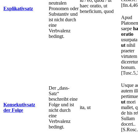
id / eo, quod / ut
neutralen
[fin.4,46
haec oratio, ut
Explikativsatz
Pronomen oder
beneficium, quod
Substantiv und
Apud
ist nicht durch
Platone
eine
saepe
ha
Verbvalenz
oratio
bedingt.
usurpata 
ut
nihil
praeter
virtutem
diceretur
bonum.
[Tusc.5,
Usque a
Der „dass-
autem ill
Satz“
pertimue
beschreibt eine
ut
mori
Konsekutivsatz
Folge und ist
ita, ut
mallet, 
der Folge
nicht durch
de his r
eine
Sullam
Verbvalenz
doceri..
bedingt.
[S.Rosc.