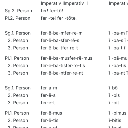
Imperativ I
Imperativ II
Imperativ
Sg.
2. Person
fer!
fer
-tō!
Pl.
2. Person
fer
-te!
fer
-tōte!
Sg.
1. Person
fer
-ē-ba-m
fer
-re-m
ī
-ba-m
ī
2. Person
fer
-ē-ba-s
fer
-rē-s
ī
-ba-s
ī
3. Person
fer
-ē-ba-t
fer
-re-t
ī
-ba-t
ī
Pl.
1. Person
fer
-ē-ba-mus
fer
-rē-mus
ī
-bā-mu
2. Person
fer
-ē-ba-tis
fer
-rē-tis
ī
-bā-tis
3. Person
fer
-ē-ba-nt
fer
-re-nt
ī
-ba-nt
ī
Sg.
1. Person
fer
-a-m
ī
-bō
2. Person
fer
-ē-s
ī
-bis
3. Person
fer
-e-t
ī
-bit
Pl.
1. Person
fer
-ē-mus
ī
-bimus
2. Person
fer
-ē-tis
ī
-bitis
3. Person
fer
-e-nt
ī
-bunt