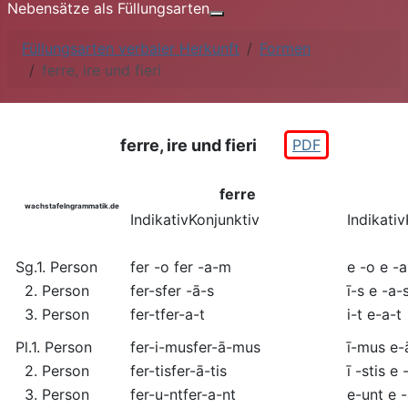
Nebensätze als Füllungsarten
Weitere Informationen: Nebe
Füllungsarten verbaler Herkunft
Formen
ferre, ire und fieri
ferre, ire und fieri
PDF
ferre
wachstafelngrammatik.de
Indikativ
Konjunktiv
Indikativ
Sg.
1. Person
fer
-o
fer
-a-m
e
-o
e
-
2. Person
fer
-s
fer
-ā-s
ī
-s
e
-a-
3. Person
fer
-t
fer
-a-t
i
-t
e
-a-t
Pl.
1. Person
fer
-i-mus
fer
-ā-mus
ī
-mus
e
-
2. Person
fer
-tis
fer
-ā-tis
ī
-stis
e
3. Person
fer
-u-nt
fer
-a-nt
e
-unt
e
-