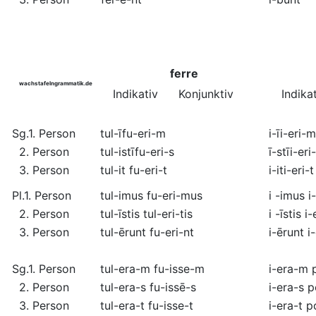
ferre
wachstafelngrammatik.de
Indikativ
Konjunktiv
Indika
Sg.
1. Person
tul
-ī
fu
-eri-m
i
-ī
i
-eri-m
2. Person
tul
-istī
fu
-eri-s
ī
-stī
i
-eri
3. Person
tul
-it
fu
-eri-t
i
-it
i
-eri-t
Pl.
1. Person
tul
-imus
fu
-eri-mus
i
-imus
i
2. Person
tul
-īstis
tul
-eri-tis
i
-īstis
i
-
3. Person
tul
-ērunt
fu
-eri-nt
i
-ērunt
i
-
Sg.
1. Person
tul
-era-m
fu
-isse-m
i
-era-m
2. Person
tul
-era-s
fu
-issē-s
i
-era-s
p
3. Person
tul
-era-t
fu
-isse-t
i
-era-t
p