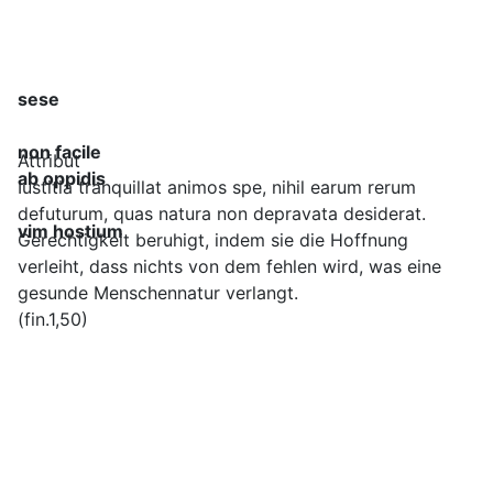
sese
non facile
Attribut
ab oppidis
Iustitia tranquillat animos spe, nihil earum rerum
defuturum, quas natura non depravata desiderat.
vim hostium
Gerechtigkeit beruhigt, indem sie die Hoffnung
verleiht, dass nichts von dem fehlen wird, was eine
gesunde Menschennatur verlangt.
(fin.1,50)