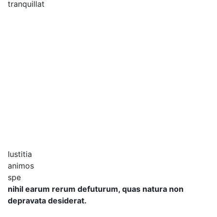
tranquillat
Iustitia
animos
spe
nihil earum rerum defuturum, quas natura non
depravata desiderat.