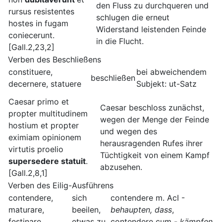
den Fluss zu durchqueren und
rursus resistentes
schlugen die erneut
hostes in fugam
Widerstand leistenden Feinde
coniecerunt.
in die Flucht.
[Gall.2,23,2]
Verben des Beschließens
constituere,
bei abweichendem
beschließen
decernere, statuere
Subjekt: ut-Satz
Caesar primo et
Caesar beschloss zunächst,
propter multitudinem
wegen der Menge der Feinde
hostium et propter
und wegen des
eximiam opinionem
herausragenden Rufes ihrer
virtutis proelio
Tüchtigkeit von einem Kampf
supersedere statuit
.
abzusehen.
[Gall.2,8,1]
Verben des Eilig-Ausführens
contendere,
sich
contendere m. AcI -
maturare,
beeilen,
behaupten, dass
,
festinare,
etwas zu
contendere cum -
kämpfen