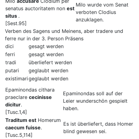
Milo
accusare
Clodium per
Milo wurde vom Senat
senatus auctoritatem non
est
verboten Clodius
situs
.
anzuklagen.
[Sest.95]
Verben des Sagens und Meinens, aber tradere und
ferre nur in der 3. Person Präsens
dici
gesagt werden
ferri
gesagt werden
tradi
überliefert werden
putari
geglaubt werden
existimari
geglaubt werden
Epaminondas cithara
Epaminondas soll auf der
praeclare
cecinisse
Leier wunderschön gespielt
dicitur
.
haben.
[Tusc.1,4]
Traditum est
Homerum
Es ist überliefert, dass Homer
caecum fuisse
.
blind gewesen sei.
[Tusc.5,114]