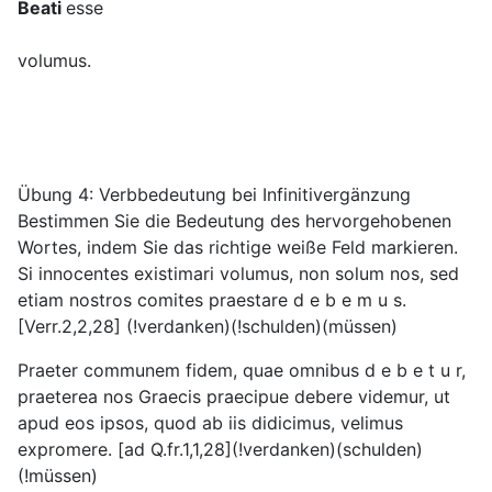
Beati
esse
volumus.
Übung 4: Verbbedeutung bei Infinitivergänzung
Bestimmen Sie die Bedeutung des hervorgehobenen
Wortes, indem Sie das richtige weiße Feld markieren.
Si innocentes existimari volumus, non solum nos, sed
etiam nostros comites praestare d e b e m u s.
[Verr.2,2,28] (!verdanken)(!schulden)(müssen)
Praeter communem fidem, quae omnibus d e b e t u r,
praeterea nos Graecis praecipue debere videmur, ut
apud eos ipsos, quod ab iis didicimus, velimus
expromere. [ad Q.fr.1,1,28](!verdanken)(schulden)
(!müssen)