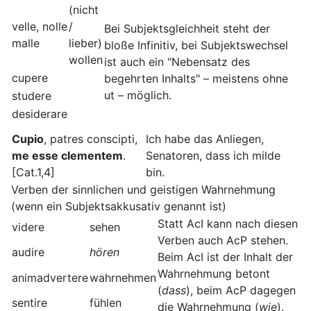
(nicht
velle, nolle
/
Bei Subjektsgleichheit steht der
malle
lieber)
bloße Infinitiv, bei Subjektswechsel
wollen
ist auch ein "Nebensatz des
cupere
begehrten Inhalts" – meistens ohne
ut – möglich.
studere
desiderare
Cupio
, patres conscipti,
Ich habe das Anliegen,
me esse clementem
.
Senatoren, dass ich milde
[Cat.1,4]
bin.
Verben der sinnlichen und geistigen Wahrnehmung
(wenn ein Subjektsakkusativ genannt ist)
Statt AcI kann nach diesen
videre
sehen
Verben auch AcP stehen.
audire
hören
Beim AcI ist der Inhalt der
Wahrnehmung betont
animadvertere
wahrnehmen
(
dass
), beim AcP dagegen
sentire
fühlen
die Wahrnehmung (
wie
).