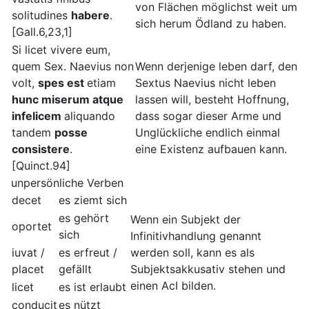
von Flächen möglichst weit um
solitudines
habere
.
sich herum Ödland zu haben.
[Gall.6,23,1]
Si licet vivere eum,
quem Sex. Naevius non
Wenn derjenige leben darf, den
volt,
spes est
etiam
Sextus Naevius nicht leben
hunc miserum atque
lassen will, besteht Hoffnung,
infelicem
aliquando
dass sogar dieser Arme und
tandem
posse
Unglückliche endlich einmal
consistere
.
eine Existenz aufbauen kann.
[Quinct.94]
unpersönliche Verben
decet
es ziemt sich
es gehört
Wenn ein Subjekt der
oportet
sich
Infinitivhandlung genannt
iuvat /
es erfreut /
werden soll, kann es als
placet
gefällt
Subjektsakkusativ stehen und
einen AcI bilden.
licet
es ist erlaubt
conducit
es nützt