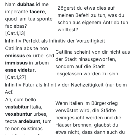
Nam
dubitas
id me
Zögerst du etwa dies auf
imperante
facere
,
meinen Befehl zu tun, was du
quod iam tua sponte
schon aus eigenem Antrieb tun
faciebas?
wolltest?
[Cat.1,13]
Infinitiv Perfekt als Infinitiv der Vorzeitigkeit
Catilina abs te non
Catilina scheint von dir nicht aus
emissus
ex urbe, sed
der Stadt hinausgeworfen,
immissus
in urbem
sondern auf die Stadt
esse videtur
.
losgelassen worden zu sein.
[Cat.1,27]
Infinitiv Futur als Infinitiv der Nachzeitigkeit (nur beim
AcI)
An, cum bello
Wenn Italien im Bürgerkrieg
vastabitur
Italia,
verwüstet wird, die Städte
vexabuntur
urbes,
heimgesucht werden und die
tecta
ardebunt
, tum
Häuser brennen, glaubst du
te non existimas
etwa nicht, dass dann auch du