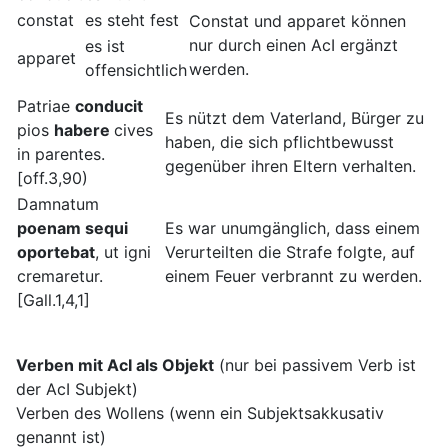
constat
es steht fest
Constat und apparet können
nur durch einen AcI ergänzt
es ist
apparet
werden.
offensichtlich
Patriae
conducit
Es nützt dem Vaterland, Bürger zu
pios
habere
cives
haben, die sich pflichtbewusst
in parentes.
gegenüber ihren Eltern verhalten.
[off.3,90)
Damnatum
poenam sequi
Es war unumgänglich, dass einem
oportebat
, ut igni
Verurteilten die Strafe folgte, auf
cremaretur.
einem Feuer verbrannt zu werden.
[Gall.1,4,1]
Verben mit AcI als Objekt
(nur bei passivem Verb ist
der AcI Subjekt)
Verben des Wollens (wenn ein Subjektsakkusativ
genannt ist)