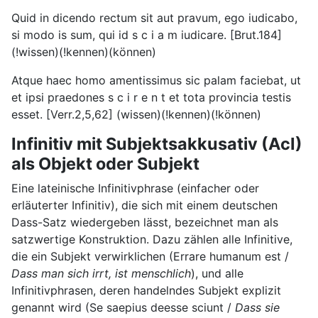
Quid in dicendo rectum sit aut pravum, ego iudicabo,
si modo is sum, qui id s c i a m iudicare. [Brut.184]
(!wissen)(!kennen)(können)
Atque haec homo amentissimus sic palam faciebat, ut
et ipsi praedones s c i r e n t et tota provincia testis
esset. [Verr.2,5,62] (wissen)(!kennen)(!können)
Infinitiv mit Subjektsakkusativ (AcI)
als Objekt oder Subjekt
Eine lateinische Infinitivphrase (einfacher oder
erläuterter Infinitiv), die sich mit einem deutschen
Dass-Satz wiedergeben lässt, bezeichnet man als
satzwertige Konstruktion. Dazu zählen alle Infinitive,
die ein Subjekt verwirklichen (Errare humanum est /
Dass man sich irrt, ist menschlich
), und alle
Infinitivphrasen, deren handelndes Subjekt explizit
genannt wird (Se saepius deesse sciunt /
Dass sie