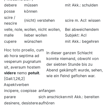
debere
müssen
mit Akk.: schulden
posse
können
scire /
(nicht) verstehen
scire m. AcI: wissen
nescire
velle, nole,
wollen, nicht wollen,
Bei abweichendem
malle
lieber wollen
Subjekt: AcI
cupere
wünschen
mit Akk.: begehren
Hoc toto proelio, cum
In dieser ganzen Schlacht
ab hora septima ad
konnte niemand, obwohl von
vesperum pugnatum
der siebten Stunde bis zu
sit, aversum hostem
Abend gekämpft wurde, sehen,
videre
nemo
potuit
.
wie ein Feind geflohen war.
[Gall.1,26,2]
Aspektverben
incipere, coepisse
anfangen
parare
sich anschicken
mit Akk.: bereiten
desinere, desistere
aufhören