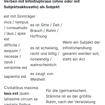
Verben mit Infinitivphrase
(ohne oder mit
Subjektsakkusativ)
als Subjekt
est mit Sinnträger
mos / tempus
es ist Sitte / Zeit /
/ consuetudo
Brauch / Ruhm /
/ laus / spes
Hoffnung
est
Wenn ein Subjekt der
difficile /
es ist schwierig,
Infinitivhandlung
aequum /
recht und billig /
genannt werden soll,
necesse /
notwendig /
steht ein AcI.
opus /
wahrscheinlich
verisimile est
es zeugt von
sapientis est
Weisheit
Civitatibus maxima
Für die (germanischen)
laus est
quam
Stämme ist es der größte
latissime circum se
Ruhm, nach der Verwüstung
vastatis finibus