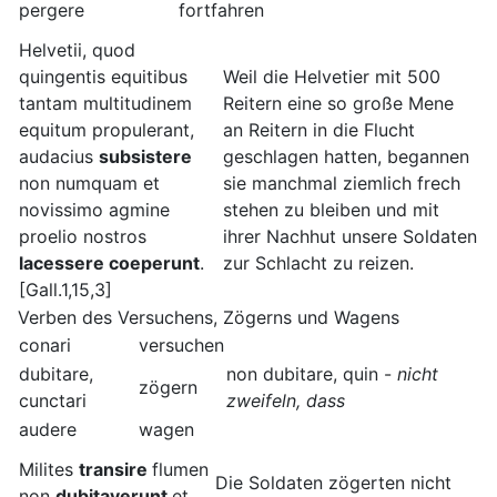
pergere
fortfahren
Helvetii, quod
quingentis equitibus
Weil die Helvetier mit 500
tantam multitudinem
Reitern eine so große Mene
equitum propulerant,
an Reitern in die Flucht
audacius
subsistere
geschlagen hatten, begannen
non numquam et
sie manchmal ziemlich frech
novissimo agmine
stehen zu bleiben und mit
proelio nostros
ihrer Nachhut unsere Soldaten
lacessere coeperunt
.
zur Schlacht zu reizen.
[Gall.1,15,3]
Verben des Versuchens, Zögerns und Wagens
conari
versuchen
dubitare,
non dubitare, quin -
nicht
zögern
cunctari
zweifeln, dass
audere
wagen
Milites
transire
flumen
Die Soldaten zögerten nicht
non
dubitaverunt
et