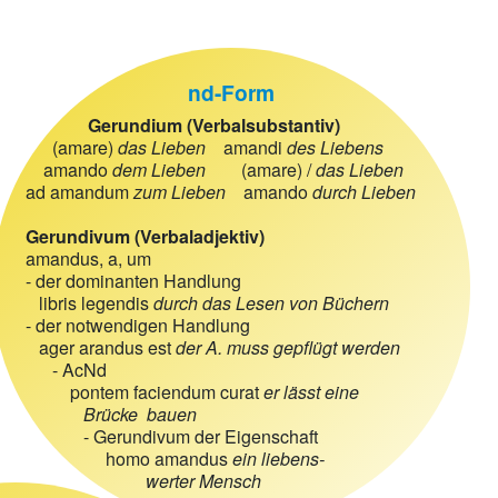
nd-Form
Gerundium (Verbalsubstantiv)
(amare)
das Lieben
amandi
des Liebens
amando
dem Lieben
(amare) /
das Lieben
ad amandum
zum Lieben
amando
durch Lieben
Gerundivum (Verbaladjektiv)
amandus, a, um
- der dominanten Handlung
libris legendis
durch das Lesen von Büchern
- der notwendigen Handlung
ager arandus est
der A. muss gepflügt werden
- AcNd
pontem faciendum curat
er lässt eine
Brücke bauen
- Gerundivum der Eigenschaft
homo amandus
ein liebens-
werter Mensch