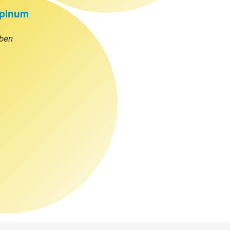
pinum
eben