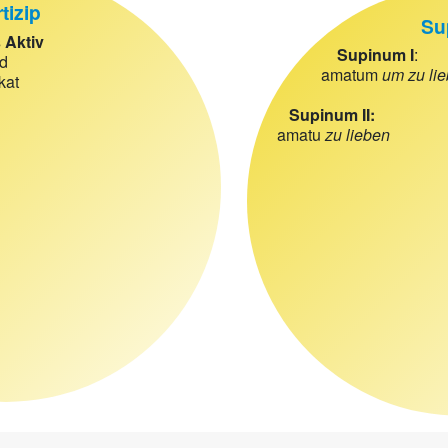
tizip
Su
Aktiv
Supinum I
:
d
amatum
um zu li
kat
Supinum II:
amatu
zu lieben