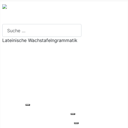
Suchen
Lateinische Wachstafelngrammatik
Ich will ...
Grundlagen
Inhalt
Verbenvalenz-Register
Glossar
Übungen
Einführung
Weitere Informationen: Einführung
Füllungsarten verbaler Herkunft
Weitere Informationen: Fü
Füllungsarten nominaler Herkunft
Weitere Informationen: 