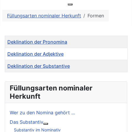
Nebensätze als Füllungsarten
Weitere Informationen: Nebe
Füllungsarten nominaler Herkunft
Formen
Titel
Deklination der Pronomina
Deklination der Adjektive
Deklination der Substantive
Beiträge
Füllungsarten nominaler
Herkunft
Wer zu den Nomina gehört ...
Das Substantiv
Weitere Informationen: Das Substantiv
Substantiv im Nominativ