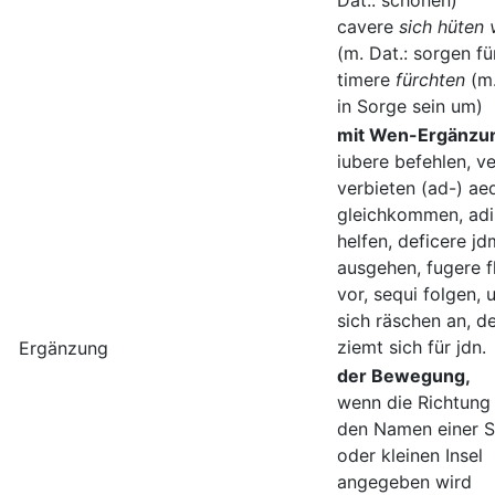
Dat.: schonen)
cavere
sich hüten 
(m. Dat.: sorgen fü
timere
fürchten
(m.
in Sorge sein um)
mit Wen-Ergänzu
iubere befehlen, v
verbieten (ad-) ae
gleichkommen, adi
helfen, deficere jd
ausgehen, fugere f
vor, sequi folgen, u
sich räschen an, d
ziemt sich für jdn.
Ergänzung
der Bewegung,
wenn die Richtung
den Namen einer S
oder kleinen Insel
angegeben wird