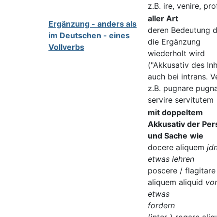
z.B. ire, venire, pro
aller Art
Ergänzung - anders als
deren Bedeutung 
im Deutschen - eines
die Ergänzung
Vollverbs
wiederholt wird
("Akkusativ des Inh
auch bei intrans. V
z.B. pugnare pugn
servire servitutem
mit doppeltem
Akkusativ der Per
und Sache
wie
docere aliquem
jdn
etwas lehren
poscere / flagitare
aliquem aliquid
vo
etwas
fordern