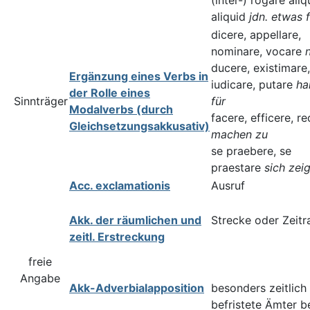
(inter-) rogare ali
aliquid
jdn. etwas 
dicere, appellare,
nominare, vocare
ducere, existimare,
Ergänzung eines Verbs in
iudicare, putare
ha
der Rolle eines
Sinnträger
für
Modalverbs (durch
facere, efficere, r
Gleichsetzungsakkusativ)
machen zu
se praebere, se
praestare
sich zei
Acc. exclamationis
Ausruf
Akk. der räumlichen und
Strecke oder Zeit
zeitl. Erstreckung
freie
Angabe
Akk-Adverbialapposition
besonders zeitlich
befristete Ämter b