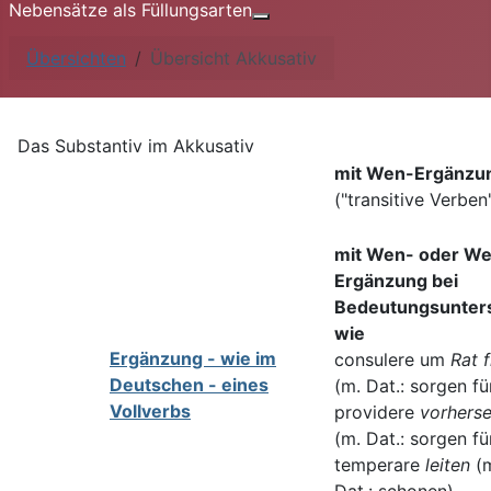
Nebensätze als Füllungsarten
Weitere Informationen: Nebe
Übersichten
Übersicht Akkusativ
Das Substantiv im Akkusativ
mit Wen-Ergänzu
("transitive Verben
mit Wen- oder W
Ergänzung bei
Bedeutungsunter
wie
Ergänzung - wie im
consulere um
Rat 
Deutschen - eines
(m. Dat.: sorgen fü
Vollverbs
providere
vorhers
(m. Dat.: sorgen fü
temperare
leiten
(