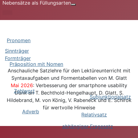
Nebensätze als Füllungsarten
Weitere Informationen: Nebe
Adjektiv
Pronomen
Sinnträger
Formträger
Präposition mit Nomen
Anschauliche Satzlehre für den Lektüreunterricht mit
Syntaxaufgaben und Formentabellen von M. Glatt
Mai 2026
: Verbesserung der smartphone usability
Zahlwort
Dank an T. Bechthold-Hengelhaupt, D. Glatt, S.
Subjunktionalsatz
Hildebrand,
M. von König,
V. Rabeneck und E. Schirok
für wertvolle Hinweise
Adverb
Relativsatz
abhängiger Fragesatz