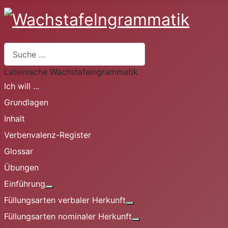
Infinitiv
Suchen
nd-Form
Lateinische Wachstafelngrammatik
Ich will ...
Partizip
Grundlagen
Inhalt
Verbenvalenz-Register
Supinum
Glossar
Übungen
Einführung
Weitere Informationen: Einführung
Füllungsarten verbaler Herkunft
Substantiv
Weitere Informationen: Fü
Füllungsarten nominaler Herkunft
Weitere Informationen: 