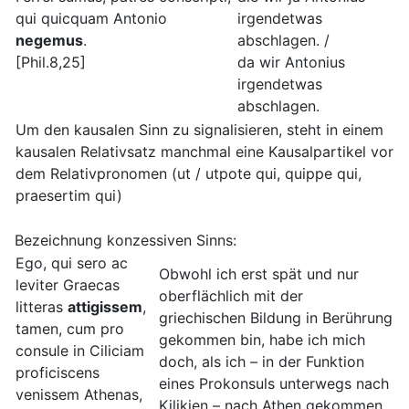
qui quicquam Antonio
irgendetwas
negemus
.
abschlagen. /
[Phil.8,25]
da wir Antonius
irgendetwas
abschlagen.
Um den kausalen Sinn zu signalisieren, steht in einem
kausalen Relativsatz manchmal eine Kausalpartikel vor
dem Relativpronomen (ut / utpote qui, quippe qui,
praesertim qui)
Bezeichnung konzessiven Sinns:
Ego, qui sero ac
Obwohl ich erst spät und nur
leviter Graecas
oberflächlich mit der
litteras
attigissem
,
griechischen Bildung in Berührung
tamen, cum pro
gekommen bin, habe ich mich
consule in Ciliciam
doch, als ich – in der Funktion
proficiscens
eines Prokonsuls unterwegs nach
venissem Athenas,
Kilikien – nach Athen gekommen