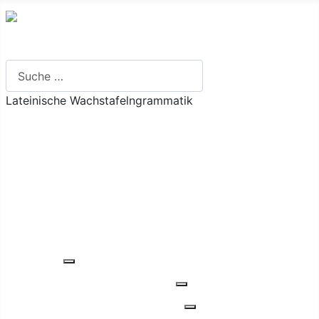
Suchen
Lateinische Wachstafelngrammatik
Ich will ...
Grundlagen
Inhalt
Verbenvalenz-Register
Glossar
Übungen
Einführung
Weitere Informationen: Einführung
Füllungsarten verbaler Herkunft
Weitere Informationen: Fü
Füllungsarten nominaler Herkunft
Weitere Informationen: 