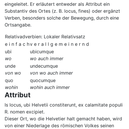
eingeleitet. Er erläutert entweder als Attribut ein
Substantiv des Ortes (z. B. locus, fines) oder ergänzt
Verben, besonders solche der Bewegung, durch eine
Ortsangabe.
Relativadverbien: Lokaler Relativsatz
e i n f a c h
v e r a l l g e m e i n e r n d
ubi
ubicumque
wo
wo auch immer
unde
undecumque
von wo
von wo auch immer
quo
quocumque
wohin
wohin auch immer
Attribut
Is locus, ubi Helvetii constiterunt, ex calamitate populi
R. nomen excipiet.
Dieser Ort, wo die Helvetier halt gemacht haben, wird
von einer Niederlage des römischen Volkes seinen