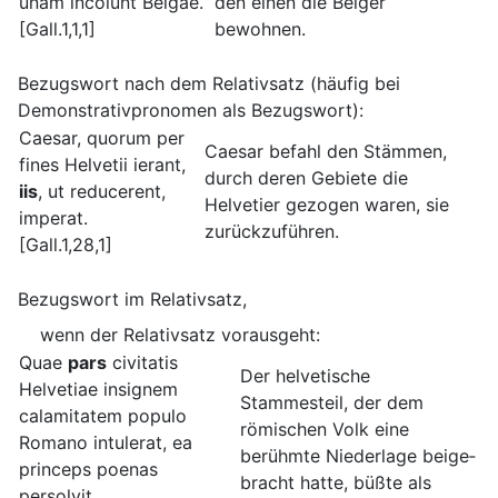
unam incolunt Belgae.
den einen die Belger
[Gall.1,1,1]
bewohnen.
Bezugswort nach dem Relativsatz (häufig bei
Demonstrativpronomen als Bezugswort):
Caesar, quorum per
Caesar befahl den Stämmen,
fines Helvetii ierant,
durch deren Gebiete die
iis
, ut reducerent,
Helvetier gezogen waren, sie
imperat.
zurückzuführen.
[Gall.1,28,1]
Bezugswort im Relativsatz,
wenn der Relativsatz vorausgeht:
Quae
pars
civitatis
Der helvetische
Helvetiae insignem
Stammesteil, der dem
calamitatem populo
römischen Volk eine
Romano intulerat, ea
berühmte Niederlage beige­
princeps poenas
bracht hatte, büßte als
persolvit.