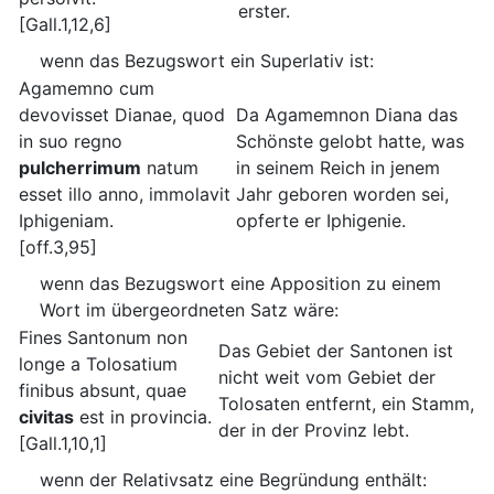
erster.
[Gall.1,12,6]
wenn das Bezugswort ein Superlativ ist:
Agamemno cum
devovisset Dianae, quod
Da Agamemnon Diana das
in suo regno
Schönste gelobt hatte, was
pulcherrimum
natum
in seinem Reich in jenem
esset illo anno, immolavit
Jahr geboren worden sei,
Iphigeniam.
opferte er Iphigenie.
[off.3,95]
wenn das Bezugswort eine Apposition zu einem
Wort im übergeordneten Satz wäre:
Fines Santonum non
Das Gebiet der Santonen ist
longe a Tolosatium
nicht weit vom Gebiet der
finibus absunt, quae
Tolosaten entfernt, ein Stamm,
civitas
est in provincia.
der in der Provinz lebt.
[Gall.1,10,1]
wenn der Relativsatz eine Begründung enthält: