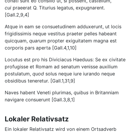
conati sunt eo consilio ut, si possent, castellum,
cui
praeerat Q. Titurius legatus, expugnarent.
[Gall.2,9,4]
Atque in eam se consuetudinem adduxerunt, ut locis
frigidissimis neque vestitus praeter pelles habeant
quicquam,
quarum
propter exiguitatem magna est
corporis pars aperta [Gall.4,1,10]
Locutus est pro his Diviciacus Haeduus: Se ex civitate
profugisse et Romam ad senatum venisse auxilium
postulatum,
quod
solus neque iure iurando neque
obsidibus teneretur. [Gall.1,31,9]
Naves habent Veneti plurimas,
quibus
in Britanniam
navigare consuerunt [Gall.3,8,1]
Lokaler Relativsatz
Ein lokaler Relativsatz wird von einem Ortsadverb