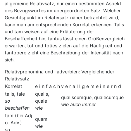
allgemeine Relativsatz, nur einen bestimmten Aspekt
des Bezugswortes im übergeordneten Satz. Welcher
Gesichtspunkt im Relativsatz näher betrachtet wird,
kann man am entsprechenden Korrelat erkennen: Talis
und tam weisen auf eine Erläuterung der
Beschaffenheit hin, tantus lässt einen Größenvergleich
erwarten, tot und toties zielen auf die Häufigkeit und
tantopere zieht eine Beschreibung der Intensität nach
sich.
Relativpronomina und -adverbien: Vergleichender
Relativsatz
Korrelat
e i n f a c h
v e r a l l g e m e i n e r n d
talis, tale
qualis,
qualiscumque, qualecumque
so
quale
wie auch immer
beschaffen
wie
tam (bei Adj.
quam
o. Adv.)
wie
so