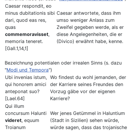
Caesar respondit, eo
minus dubitationis sibi
Caesar antwortete, dass ihm
dari, quod eas res,
umso weniger Anlass zum
quas
Zweifel gegeben werde, als er
commemoravisset
,
diese Angelegenheiten, die er
memoria teneret.
(Divico) erwähnt habe, kenne.
[Gall.1,14,1]
Bezeichnung potentialen oder irrealen Sinns (s. dazu
"
Modi und Tempora
")
Ubi invenias istum,
Wo findest du wohl jemanden, der
qui honorem amici
der Karriere seines Freundes den
anteponat suo?
Vorzug gäbe vor der eigenen
[Lael.64]
Karriere?
Qui illum
concursum Halunti
Wer jenes Getümmel in Haluntium
videret
, equum
(Stadt in Sizilien) sehen würde,
Troianum
würde sagen, dass das trojanische