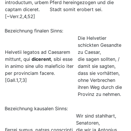
introductum, urbem
Pferd hereingezogen und die
captam diceret.
Stadt somit erobert sei.
[~Verr.2,4,52]
Bezeichnung finalen Sinns:
Die Helvetier
schickten Gesandte
Helvetii legatos ad Caesarem
zu Caesar,
mittunt, qui
dicerent
, sibi esse
die sagen sollten, /
in animo sine ullo maleficio iter
damit sie sagten,
per provinciam facere.
dass sie vorhätten,
[Gall.1,7,3]
ohne Verbrechen
ihren Weg durch die
Provinz zu nehmen.
Bezeichnung kausalen Sinns:
Wir sind stahlhart,
Senatoren,
Ferrei sumus, patres conscripti,
die wir ja Antonius