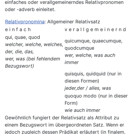
einfaches oder verallgemeinerndes Relativpronomen
oder -adverb einleitet.
Relativpronomina
: Allgemeiner Relativsatz
e i n f a c h
v e r a l l g e m e i n e r n d
qui, quae, quod
quicumque, quaecumque,
welcher, welche, welches,
quodcumque
der, die, das,
wer, welche, was auch
wer, was (bei fehlendem
immer
Bezugswort)
quisquis, quidquid (nur in
diesen Formen)
jeder,der / alles, was
quoquo modo (nur in dieser
Form)
wie auch immer
Gewöhnlich fungiert der Relativsatz als Attribut zu
einem Bezugswort im übergeordneten Satz. Wenn er
jedoch zugleich dessen Prädikat erläutert (in finalem,