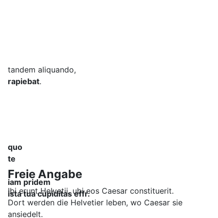
tandem aliquando,
rapiebat
.
quo
te
Freie Angabe
iam pridem
Ibi erunt Helvetii, ubi eos Caesar constituerit.
ista tua cupiditas effr.
Dort werden die Helvetier leben, wo Caesar sie
ansiedelt.