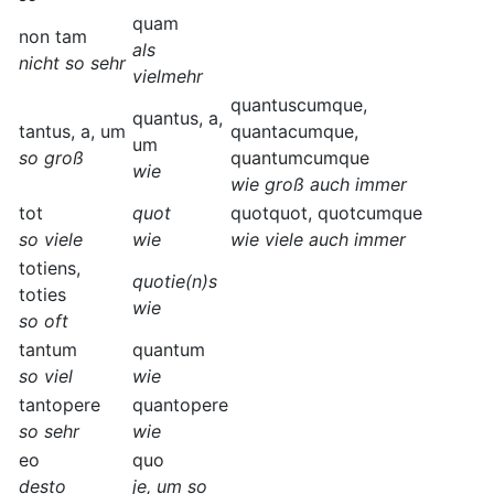
quam
non tam
als
nicht so sehr
vielmehr
quantuscumque,
quantus, a,
tantus, a, um
quantacumque,
um
so groß
quantumcumque
wie
wie groß auch immer
tot
quot
quotquot, quotcumque
so viele
wie
wie viele auch immer
totiens,
quotie(n)s
toties
wie
so oft
tantum
quantum
so viel
wie
tantopere
quantopere
so sehr
wie
eo
quo
desto
je, um so