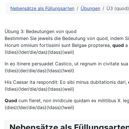
Weitere Informationen: Ne
Nebensätze als Füllungsarten
Übungen
Ü3 (quod)
Übung 3: Bedeutungen von quod
Bestimmen Sie jeweils die Bedeutung von quod, indem Si
Horum omnium fortissimi sunt Belgae propterea,
quod
a 
(!dies)(!der/die/das)(!dass)(weil)
In eo itinere persuadet Castico, ut regnum in civitate su
(!dies)(der/die/das)(!dass)(!weil)
His Caesar ita respondit: Eo sibi minus dubitationis dari,
(!dies)(!der/die/das)(!dass)(weil)
Quod
cum fieret, non inridicule quidam ex militibus X. leg
(dies)(!der/die/das)(!dass)(!weil)
Nebensätze als Füllungsarte