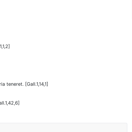
,1,2]
teneret. [Gall.1,14,1]
ll.1,42,6]