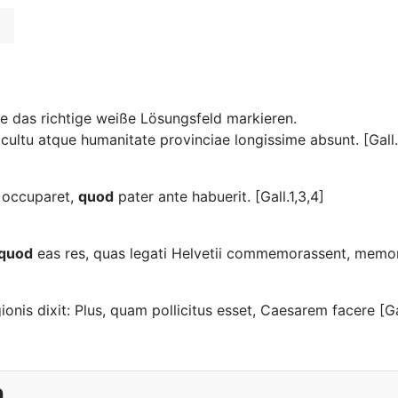
bensätze als Füllungsarten
e das richtige weiße Lösungsfeld markieren.
cultu atque humanitate provinciae longissime absunt. [Gall.1
a occuparet,
quod
pater ante habuerit. [Gall.1,3,4]
quod
eas res, quas legati Helvetii commemorassent, memoria 
ionis dixit: Plus, quam pollicitus esset, Caesarem facere [Ga
n