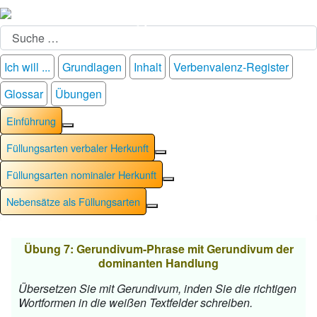
Suchen
Ich will ...
Grundlagen
Inhalt
Verbenvalenz-Register
Glossar
Übungen
Einführung
Weitere Informationen: Einführung
Füllungsarten verbaler Herkunft
Weitere Informationen: Füllung
Füllungsarten nominaler Herkunft
Weitere Informationen: Füllu
Nebensätze als Füllungsarten
Weitere Informationen: Nebensät
Übung 7: Gerundivum-Phrase mit Gerundivum der
dominanten Handlung
Übersetzen Sie mit Gerundivum, inden Sie die richtigen
Wortformen in die weißen Textfelder schreiben.