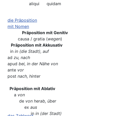
aliqui
quidam
die Präposition
mit Nomen
Präposition mit Genitiv
causa / gratia (
wegen
)
Präposition mit Akkusativ
in
in (die Stadt), auf
ad
zu, nach
apud
bei, in der Nähe von
ante
vor
post
nach, hinter
Präposition mit Ablativ
a
von
de
von herab, über
ex
aus
in
in (der Stadt)
das Zahlwort