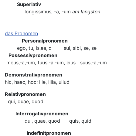
Superlativ
longissimus, -a, -um
am längsten
das Pronomen
Personalpronomen
ego, tu, is,ea,id sui, sibi, se, se
Possessivpronomen
meus,-a,-um, tuus,-a,-um, eius suus,-a,-um
Demonstrativpronomen
hic, haec, hoc; ille, iilla, ullud
Relativpronomen
qui, quae, quod
Interrogativpronomen
qui, quae, quod quis, quid
Indefinitpronomen