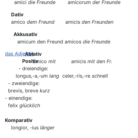
amici
die Freunde
amicorum
der Freunde
Dativ
amico
dem Freund
amicis
den Freunden
Akkusativ
amicum den Freund amicos
die Freunde
das Adjektiv
Ablativ
Positiv
amico
mit
amicis
mit den Fr. 
- dreiendige:
longus,-a,-um
lang
celer,-ris,-re
schnell
- zweiendige:
brevis, breve
kurz
- einendige:
felix
glücklich
Komparativ
longior, -ius
länger