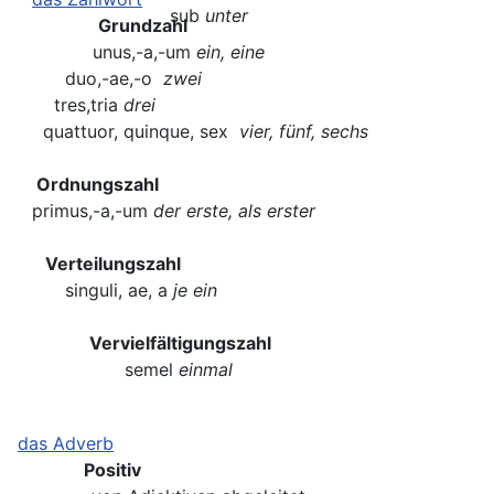
sub
unter
Grundzahl
unus,-a,-um
ein, eine
duo,-ae,-o
zwei
tres,tria
drei
quattuor, quinque, sex
vier, fünf, sechs
Ordnungszahl
primus,-a,-um
der erste, als erster
Verteilungszahl
singuli, ae, a
je ein
Vervielfältigungszahl
semel
einmal
das Adverb
Positiv