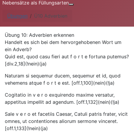
Nebensätze als Füllungsarten
Weitere Informationen: Nebe
Übungen
Ü10 Adverbien
Übung 10: Adverbien erkennen
Handelt es sich bei dem hervorgehobenen Wort um
ein Adverb?
Quid est, quod casu fieri aut f o r t e fortuna putemus?
[div.2,18](!nein)(ja)
Naturam si sequemur ducem, sequemur et id, quod
vehemens atque f o r t e est. [off.1,100](nein)(!ja)
Cogitatio in v e r o exquirendo maxime versatur,
appetitus impellit ad agendum. [off.1,132](nein)(!ja)
Sale v e r o et facetiis Caesar, Catuli patris frater, vicit
omnes, ut contentiones aliorum sermone vinceret.
[off.1,133](!nein)(ja)