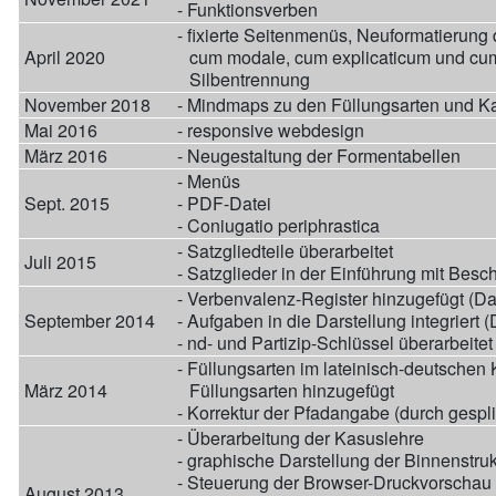
- Funktionsverben
- fixierte Seitenmenüs, Neuformatierung 
April 2020
cum modale, cum explicaticum und cum
Silbentrennung
November 2018
- Mindmaps zu den Füllungsarten und K
Mai 2016
- responsive webdesign
März 2016
- Neugestaltung der Formentabellen
- Menüs
Sept. 2015
- PDF-Datei
- Coniugatio periphrastica
- Satzgliedteile überarbeitet
Juli 2015
- Satzglieder in der Einführung mit Besc
- Verbenvalenz-Register hinzugefügt (Da
September 2014
- Aufgaben in die Darstellung integriert 
- nd- und Partizip-Schlüssel überarbeitet
- Füllungsarten im lateinisch-deutschen 
März 2014
Füllungsarten hinzugefügt
- Korrektur der Pfadangabe (durch gespl
- Überarbeitung der Kasuslehre
- graphische Darstellung der Binnenstru
- Steuerung der Browser-Druckvorschau 
August 2013