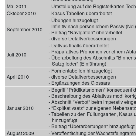
Mai 2011
- Umstellung auf die Registerkarten-Tech
Oktober 2010
- Kasus-Tabellen überarbeitet
- Übungen hinzugefügt
- Infinitiv nach persönlichem Passiv (NcI)
September 2010
- Beitrag "Navigation" überarbeitet
- diverse Detailverbesserungen
- Dativus finalis überarbeitet
- Präparatives Pronomen vor einem Abla
Juli 2010
- Überarbeitung des Abschnitts "Binnenst
Satzglieder" (Einführung)
- Formentabellen hinzugefügt
April 2010
- diverse Detailverbesserungen
- Ergänzungen des Glossars
- Begriff "Prädikatsnomen" konsequent du
- Beschreibung des Ablativus modi korrig
- Abschnitt "Verbot" beim Imperativ einge
Januar 2010
- "Explikativsatz" zur eigenen Nebensat
- Tabellen zu den Füllungsarten, Kasus 
hinzugefügt
- Beitrag "Überarbeitungen" hinzugefügt
August 2009
- Veröffentlichung der Wachstafelngramm