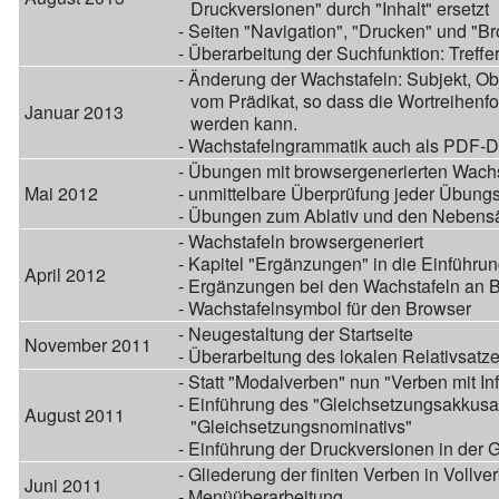
Druckversionen" durch "Inhalt" ersetzt
- Seiten "Navigation", "Drucken" und "Brow
- Überarbeitung der Suchfunktion: Treffe
- Änderung der Wachstafeln: Subjekt, Obj
vom Prädikat, so dass die Wortreihenf
Januar 2013
werden kann.
- Wachstafelngrammatik auch als PDF-Da
- Übungen mit browsergenerierten Wachs
Mai 2012
- unmittelbare Überprüfung jeder Übung
- Übungen zum Ablativ und den Nebensä
- Wachstafeln browsergeneriert
- Kapitel "Ergänzungen" in die Einführun
April 2012
- Ergänzungen bei den Wachstafeln an 
- Wachstafelnsymbol für den Browser
- Neugestaltung der Startseite
November 2011
- Überarbeitung des lokalen Relativsatz
- Statt "Modalverben" nun "Verben mit In
- Einführung des "Gleichsetzungsakkusa
August 2011
"Gleichsetzungsnominativs"
- Einführung der Druckversionen in der 
- Gliederung der finiten Verben in Voll
Juni 2011
- Menüüberarbeitung