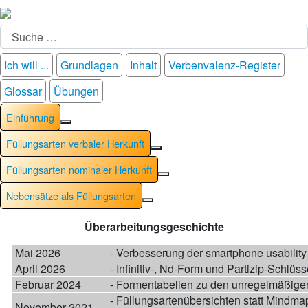
Suchen
Ich will ...
Grundlagen
Inhalt
Verbenvalenz-Register
Glossar
Übungen
Einführung
Weitere Informationen: Einführung
Füllungsarten verbaler Herkunft
Weitere Informationen: Füllung
Füllungsarten nominaler Herkunft
Weitere Informationen: Füllu
Nebensätze als Füllungsarten
Weitere Informationen: Nebensät
Überarbeitungsgeschichte
Mai 2026
- Verbesserung der smartphone usability
April 2026
- Infinitiv-, Nd-Form und Partizip-Schlüss
Februar 2024
- Formentabellen zu den unregelmäßige
- Füllungsartenübersichten statt Mindma
November 2021